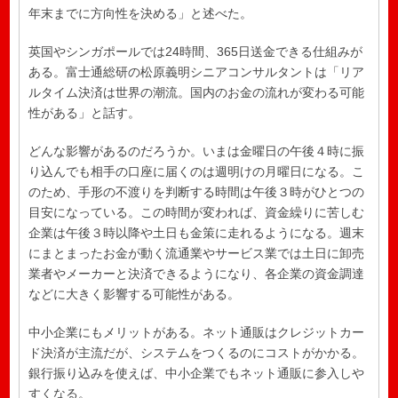
年末までに方向性を決める」と述べた。
英国やシンガポールでは24時間、365日送金できる仕組みが
ある。富士通総研の松原義明シニアコンサルタントは「リア
ルタイム決済は世界の潮流。国内のお金の流れが変わる可能
性がある」と話す。
どんな影響があるのだろうか。いまは金曜日の午後４時に振
り込んでも相手の口座に届くのは週明けの月曜日になる。こ
のため、手形の不渡りを判断する時間は午後３時がひとつの
目安になっている。この時間が変われば、資金繰りに苦しむ
企業は午後３時以降や土日も金策に走れるようになる。週末
にまとまったお金が動く流通業やサービス業では土日に卸売
業者やメーカーと決済できるようになり、各企業の資金調達
などに大きく影響する可能性がある。
中小企業にもメリットがある。ネット通販はクレジットカー
ド決済が主流だが、システムをつくるのにコストがかかる。
銀行振り込みを使えば、中小企業でもネット通販に参入しや
すくなる。