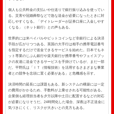
個人も公共料金の支払いや仕送りで銀行振り込みを使ってい
る。災害や冠婚葬祭などで急な送金が必要になったときに対
応しやすくなる。「デイトレーダーが証券口座に入金しやす
くなる」（ネット銀行）との声もある。
世界的には米ペイパルやビットコインなど非銀行による決済
手段が広がりつつある。英国の大手行は相手の携帯電話番号
を指定するだけで送金できるサービスを始めた。日本でもネ
ット専業のじぶん銀行や楽天銀行が携帯番号やフェイスブッ
クの友達に送金できるサービスを手掛けているが、まだ一部
だ。平野氏は「ＩＴ（情報技術）を活用するさまざまな事業
者との競争を念頭に置く必要がある」と危機感を示す。
決済時間の延長には課題もある。新システムの構築には一定
の費用がかかるため、手数料が上乗せされる可能性がある。
企業側も経理担当者を夕方以降や土日に配置するなどの対応
が必要になりそうだ。24時間化した場合、深夜は不正送金に
気づきにくく、リスクが大きいとの見方もある。