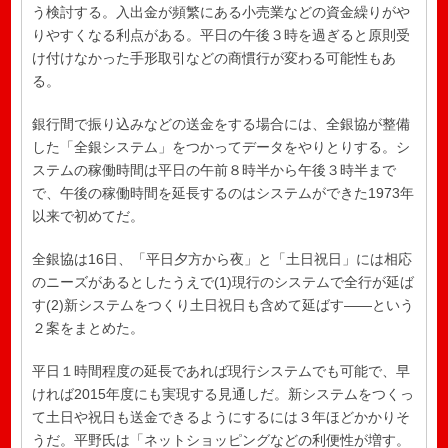
う検討する。入出金が頻繁にある小売業などの資金繰りがや
りやすくなる利点がある。平日の午後３時を過ぎると原則受
け付けなかった手形取引などの商慣行が変わる可能性もあ
る。
銀行間で振り込みなどの送金をする場合には、全銀協が整備
した「全銀システム」をつかってデータをやりとりする。シ
ステムの稼働時間は平日の午前８時半から午後３時半まで
で、午後の稼働時間を延長するのはシステムができた1973年
以来で初めてだ。
全銀協は16日、「平日夕方から夜」と「土日祝日」には相応
のニーズがあるとしたうえで(1)現行のシステムで全行が延ば
す(2)新システムをつくり土日祝日も含めて延ばす――という
２案をまとめた。
平日１時間程度の延長であれば現行システムでも可能で、早
ければ2015年度にも実現する見通しだ。新システムをつくっ
て土日や祝日も送金できるようにするには３年ほどかかりそ
うだ。平野氏は「ネットショッピングなどの利便性が増す。